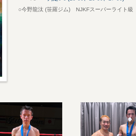
○今野龍汰 (笹羅ジム) NJKFスーパーライト級