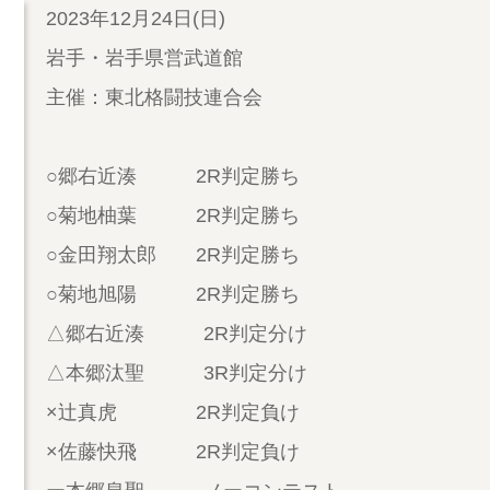
2023年12月24日(日)
岩手・岩手県営武道館
主催：東北格闘技連合会
○郷右近湊 2R判定勝ち
○菊地柚葉 2R判定勝ち
○金田翔太郎 2R判定勝ち
○菊地旭陽 2R判定勝ち
△郷右近湊 2R判定分け
△本郷汰聖 3R判定分け
×辻真虎 2R判定負け
×佐藤快飛 2R判定負け