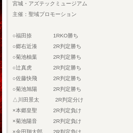
宮城・アズテックミュージアム
主催：聖域プロモーション
○福田捺 1RKO勝ち
○郷右近湊 2R判定勝ち
○菊池柚葉 2R判定勝ち
○辻真虎 2R判定勝ち
○佐藤快飛 2R判定勝ち
○菊池旭陽 2R判定勝ち
△川田景太 2R判定分け
×本郷皇聖 2R判定負け
×菊池陽音 2R判定負け
×金田翔太郎 2R判定負け