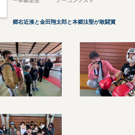
ー本郷皇聖 ノーコンテスト
郷右近湊と金田翔太郎と本郷汰聖が敢闘賞