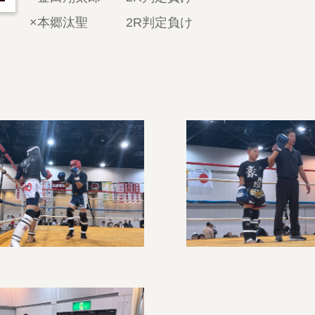
×本郷汰聖 2R判定負け