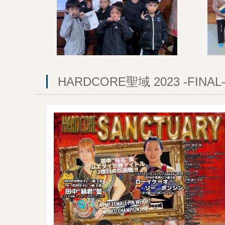
HARDCORE聖域 2023 -FINAL