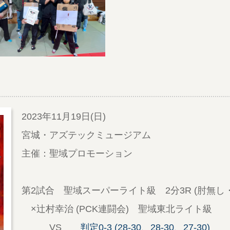
-
2023年11月19日(日)
宮城・アズテックミュージアム
主催：聖域プロモーション
第2試合 聖域スーパーライト級 2分3R (肘無し・
×辻村幸治 (PCK連闘会) 聖域東北ライト級
VS
判定0-3 (28-30、28-30、27-30)