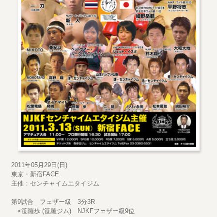
2011年05月29日(日)
東京・新宿FACE
主催：センチャイムエタイジム
第9試合 フェザー級 3分3R
×笹羅歩 (笹羅ジム) NJKFフェザー級9位