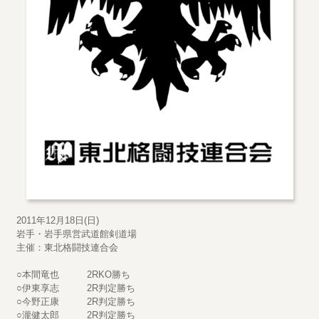
2011年12月18日(日)
岩手・岩手県営武道館剣道場
主催：東北格闘技連合会
○本間竜也 2RKO勝ち
○伊東享志 2R判定勝ち
○今野正康 2R判定勝ち
○瀧健太郎 2R判定勝ち