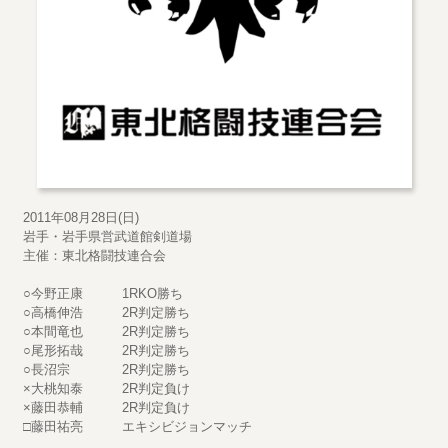
2011年08月28日(日)
岩手・岩手県営武道館剣道場
主催：東北格闘技連合会
○今野正康 1RKO勝ち
○高橋伸浩 2R判定勝ち
○本間竜也 2R判定勝ち
○尾形拓哉 2R判定勝ち
○長沼宗 2R判定勝ち
×大桃知泰 2R判定負け
×藤田恭輔 2R判定負け
□藤田祐亮 エキシビジョンマッチ