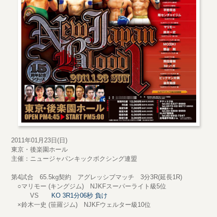
2011年01月23日(日)
東京・後楽園ホール
主催：ニュージャパンキックボクシング連盟
第4試合 65.5kg契約 アグレッシブマッチ 3分3R(延長1R)
○マリモー (キングジム) NJKFスーパーライト級5位
VS
KO 3R1分06秒 負け
×鈴木一史 (笹羅ジム) NJKFウェルター級10位