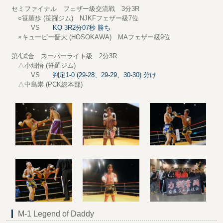
セミファイナル フェザー級交流戦 3分3R
○笹羅歩 (笹羅ジム) NJKFフェザー級7位
VS
KO 3R2分07秒 勝ち
×キューピー晋大 (HOSOKAWA) MAフェザー級9位
第4試合 スーパーライト級 2分3R
△小畑悟 (笹羅ジム)
VS
判定1-0 (29-28、29-29、30-30) 分け
△中島崇 (PCK総本部)
M-1 Legend of Daddy