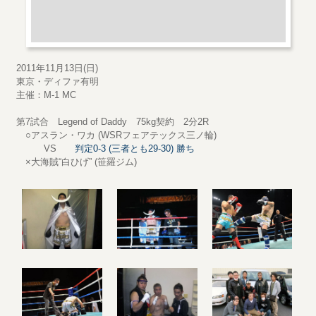
2011年11月13日(日)
東京・ディファ有明
主催：M-1 MC
第7試合 Legend of Daddy 75kg契約 2分2R
○アスラン・ワカ (WSRフェアテックス三ノ輪)
VS
判定0-3 (三者とも29-30) 勝ち
×大海賊“白ひげ” (笹羅ジム)