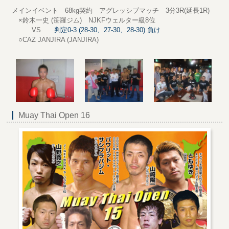
メインイベント 68kg契約 アグレッシブマッチ 3分3R(延長1R)
×鈴木一史 (笹羅ジム) NJKFウェルター級8位
VS
判定0-3 (28-30、27-30、28-30) 負け
○CAZ JANJIRA (JANJIRA)
Muay Thai Open 16