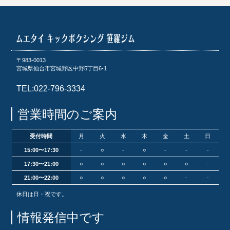
〒983-0013
宮城県仙台市宮城野区中野5丁目6-1
TEL:022-796-3334
営業時間のご案内
受付時間
月
火
水
木
金
土
日
15:00〜17:30
-
○
-
○
-
-
-
17:30〜21:00
○
○
○
○
○
○
-
21:00〜22:00
○
○
○
○
○
-
-
休日は日・祝です。
情報発信中です